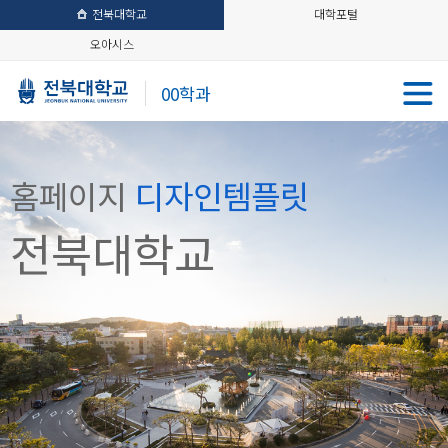
전북대학교
대학포털
오아시스
00학과
홈페이지
디자인템플릿
전북대학교