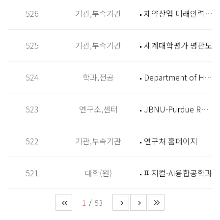
526
기관,부속기관
제약산업 미래인력 양성센터 홈페이지
525
기관,부속기관
세계대학평가 평판도
524
학과,전공
Department of History
523
연구소,센터
JBNU-Purdue Research Institute (JPRI)
522
기관,부속기관
연구처 홈페이지
521
대학(원)
피지컬-AI융합공학과
1
53