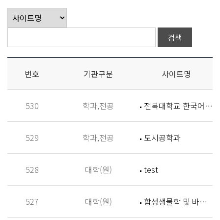
번호
기관구분
사이트명
530
학과,전공
전북대학교 한국어학과
529
학과,전공
도시공학과
528
대학(원)
test
527
대학(원)
합성생물학 및 바이오신소재개발 연구실 (Synthetic Biology and Biomaterials Lab,SBBL)